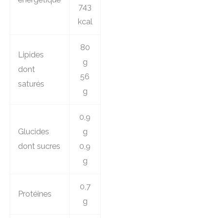
743
kcal
80
Lipides
g
dont
56
saturés
g
0,9
Glucides
g
dont sucres
0,9
g
0,7
Protéines
g