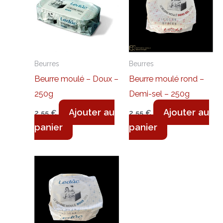
Beurres
Beurres
Beurre moulé – Doux –
Beurre moulé rond –
250g
Demi-sel – 250g
Ajouter au
Ajouter au
2,55
€
2,55
€
panier
panier