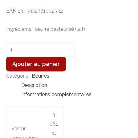
EAN 13 : 3332771002332
Ingrédients : beurre pasteurisé (lait)
quantité
de
Ajouter au panier
Beurre
moulé
Catégorie :
Beurres
-
Description
Demi-
Informations complémentaires
sel
-
3
250g
061
Valeur
kJ
énergétique