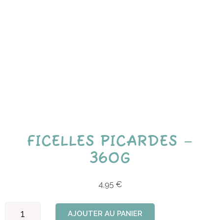
FICELLES PICARDES –
360G
4,95
€
quantité
AJOUTER AU PANIER