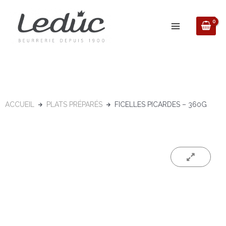
Aller
au
contenu
ACCUEIL
PLATS PRÉPARÉS
FICELLES PICARDES – 360G