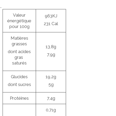
Valeur
963KJ
énergétique
231 Cal
pour 100g
Matières
grasses
13,8g
dont acides
7,9g
gras
saturés
Glucides
19,2g
dont sucres
5g
Protéines
7,4g
0,71g