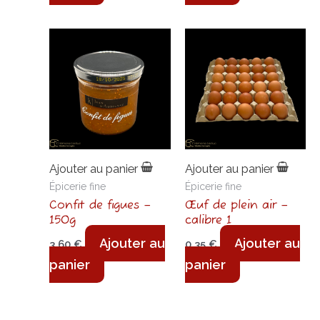
Ajouter au panier
Ajouter au panier
Épicerie fine
Épicerie fine
Confit de figues –
Œuf de plein air –
150g
calibre 1
Ajouter au
Ajouter au
3,60
€
0,35
€
panier
panier