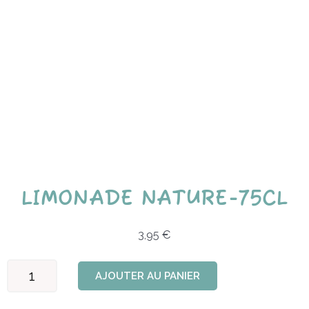
LIMONADE NATURE-75CL
3,95
€
quantité
AJOUTER AU PANIER
de