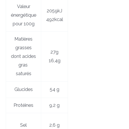
Valeur
2059kJ
énergétique
492kcal
pour 100g
Matières
grasses
27g
dont acides
16,4g
gras
saturés
Glucides
54 g
Protéines
9,2 g
Sel
2,6 g