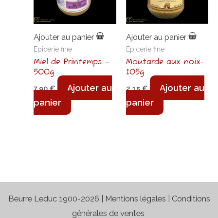
Ajouter au panier
Ajouter au panier
Épicerie fine
Épicerie fine
Miel de Printemps –
Moutarde aux noix-
500g
105g
Ajouter au
Ajouter au
7,90
€
2,15
€
panier
panier
Beurre Leduc 1900-2026 |
Mentions légales
|
Conditions
générales de ventes