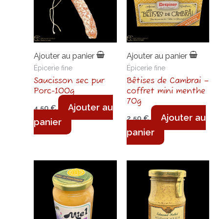
Ajouter au panier
Ajouter au panier
Épicerie fine
Épicerie fine
Saucisson sec pur
Bêtises de Cambrai –
Porc-100g
coffret mini menthe
70g
Ajouter au
4,50
€
Ajouter au
2,50
€
panier
panier