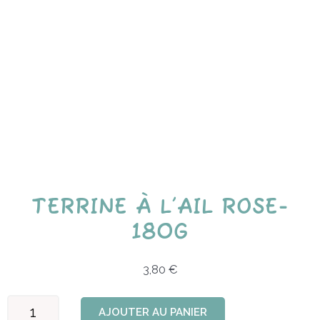
TERRINE À L’AIL ROSE-
180G
3,80
€
quantité
AJOUTER AU PANIER