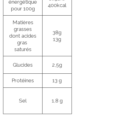
énergétique
400kcal
pour 100g
Matières
grasses
38g
dont acides
13g
gras
saturés
Glucides
2,5g
Protéines
13 g
Sel
1,8 g