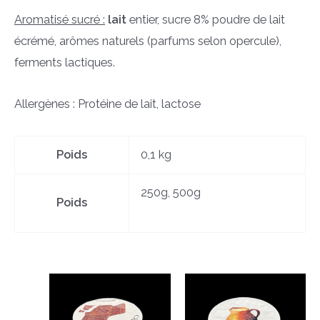
Aromatisé sucré :
lait
entier, sucre 8% poudre de lait
écrémé, arômes naturels (parfums selon opercule),
ferments lactiques.
Allergènes : Protéine de lait, lactose
Poids
0,1 kg
250g, 500g
Poids
Produits similaires