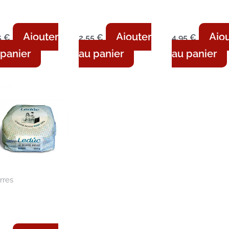
mie Berthe –
Beurre moulé –
Beurre moul
ux- 250g
Demi-sel – 250g
Demi-sel – 
Ajouter
Ajouter
Ajo
5
€
2,55
€
4,95
€
 panier
au panier
au panier
rres
urre moulé
nd – Doux –
0g