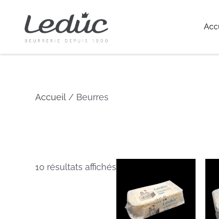
Aller
au
Acc
contenu
Accueil
/ Beurres
Beurres
10 résultats affichés