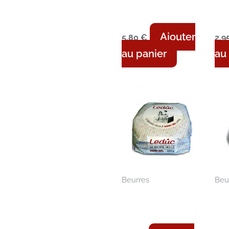
Mamie Berthe –
Ma
Doux – 500g
Do
Ajouter
5,80
€
2,9
au panier
au
Beurres
Beu
Beurre moulé
Be
rond – Demi-sel
ro
– 250g
25