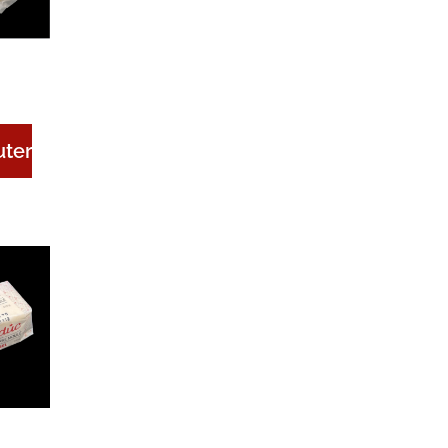
e –
500g
uter