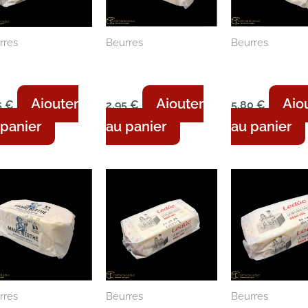
rres
Beurres
Beurres
urre moulé –
Mamie Berthe –
Mamie Berth
ux – 500g
Demi-sel – 250g
Demi-sel – 
Ajouter
Ajouter
Ajo
5
€
2,95
€
5,80
€
 panier
au panier
au panier
rres
Beurres
Beurres