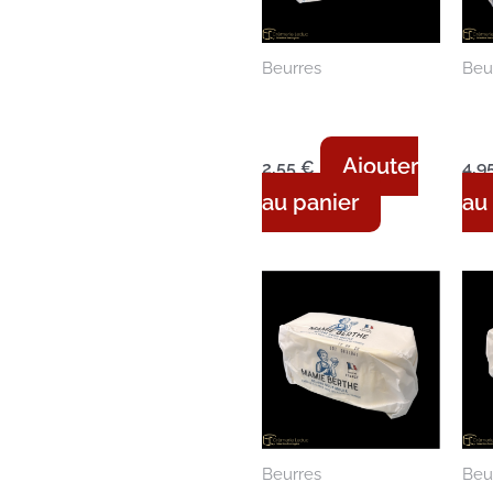
Beurres
Beu
Beurre moulé –
Be
Doux – 250g
Do
Ajouter
2,55
€
4,9
au panier
au
Beurres
Beu