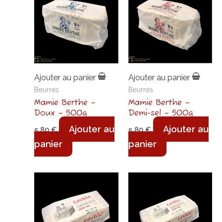
Ajouter au panier
Ajouter au panier
Beurres
Beurres
Mamie Berthe –
Mamie Berthe –
Doux – 500g
Demi-sel – 500g
Ajouter au
Ajouter au
5,80
€
5,80
€
panier
panier