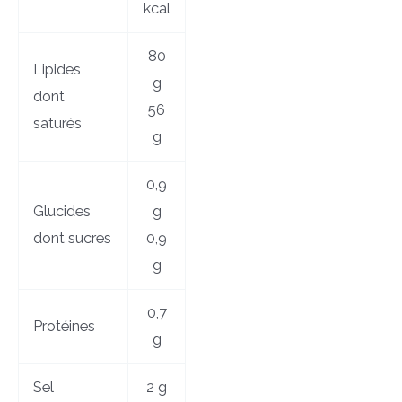
kcal
80
Lipides
g
dont
56
saturés
g
0,9
Glucides
g
dont sucres
0,9
g
0,7
Protéines
g
Sel
2 g