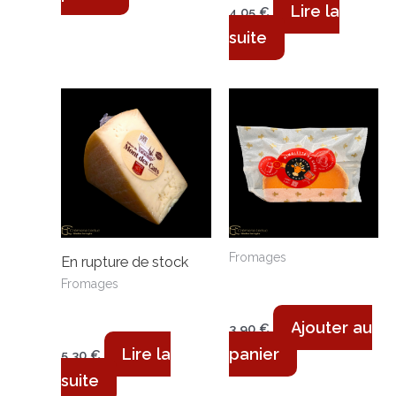
Lire la
4,05
€
suite
Fromages
En rupture de stock
Mimolette de garde
Fromages
– 190 g
Mont des Cats –
235g
Ajouter au
3,90
€
Lire la
panier
5,30
€
suite