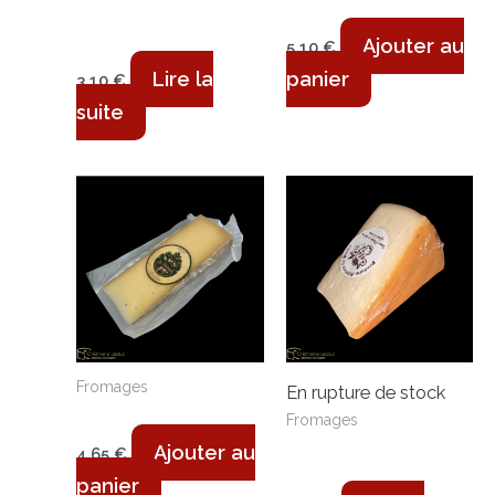
Boulonnais-180g
Crottin de
Chavignol AOP-60g
Ajouter au
5,10
€
Lire la
panier
3,10
€
suite
Fromages
En rupture de stock
Le Mormal 200g
Fromages
Tomme d’Orchies-
Ajouter au
4,65
€
250g
panier