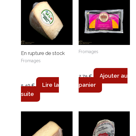
Fromages
En rupture de stock
Mimolette Tendre –
Fromages
230g
Tome de Cambrai –
225g
Ajouter au
2,75
€
Lire la
panier
5,40
€
suite