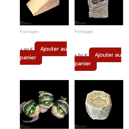
Fromages
Fromages
Abbaye Belval -170g
Boulette d’Avesnes
180g
Ajouter au
4,90
€
Ajouter au
5,60
€
panier
panier