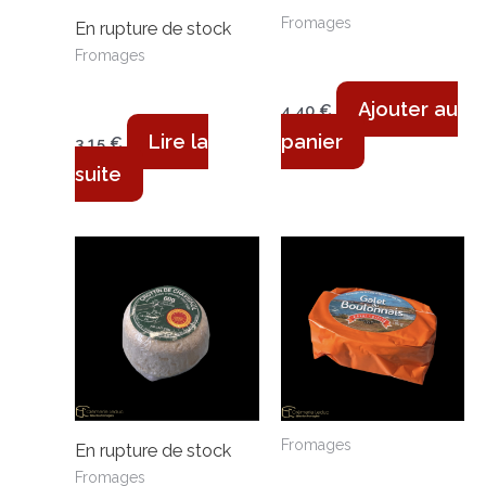
Fromages
En rupture de stock
Crémeux du Mont
Fromages
St Michel 220g
Boulette de
Cambrai – 120g
Ajouter au
4,40
€
Lire la
panier
3,15
€
suite
Fromages
En rupture de stock
Galet du
Fromages