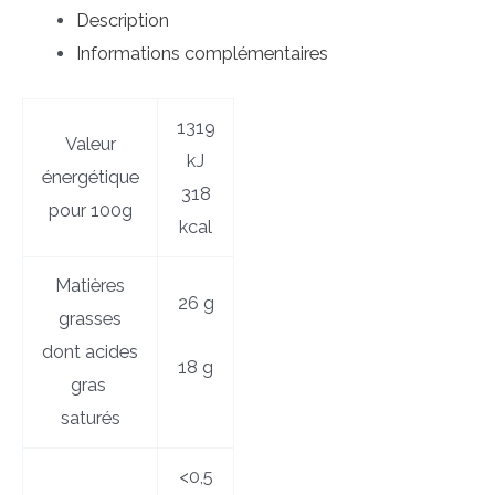
Description
Informations complémentaires
1319
Valeur
kJ
énergétique
318
pour 100g
kcal
Matières
26 g
grasses
dont acides
18 g
gras
saturés
<0,5