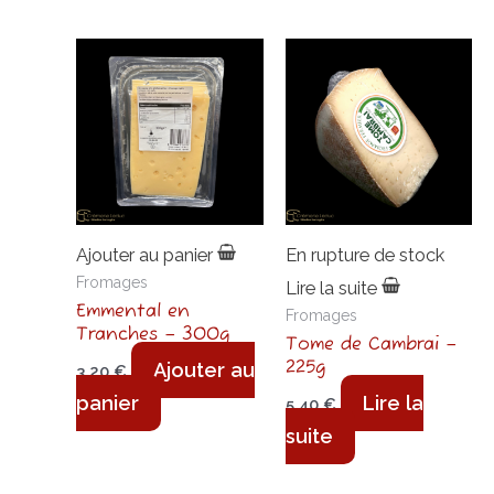
Produits similaires
Ajouter au panier
En rupture de stock
Fromages
Lire la suite
Emmental en
Fromages
Tranches – 300g
Tome de Cambrai –
225g
Ajouter au
3,20
€
panier
Lire la
5,40
€
suite