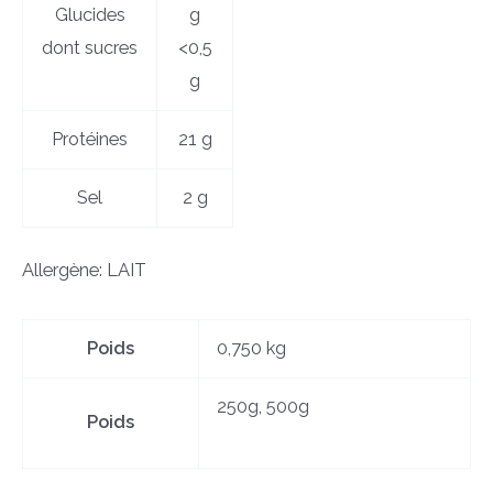
Glucides
g
dont sucres
<0,5
g
Protéines
21 g
Sel
2 g
Allergène: LAIT
Poids
0,750 kg
250g, 500g
Poids