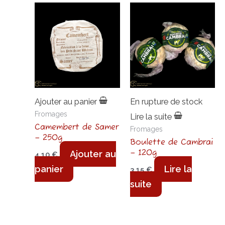
Ajouter au panier
En rupture de stock
Fromages
Lire la suite
Camembert de Samer
Fromages
– 250g
Boulette de Cambrai
– 120g
Ajouter au
4,10
€
panier
Lire la
3,15
€
suite